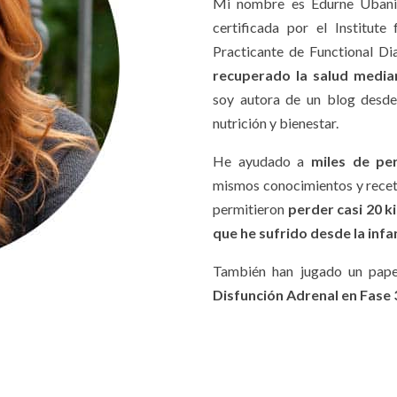
Mi nombre es Edurne Ubani. 
certificada por el Institut
Practicante de Functional Di
recuperado la salud median
soy autora de un blog desde
nutrición y bienestar.
He ayudado a
miles de pe
mismos conocimientos y receta
permitieron
perder casi 20 ki
que he sufrido desde la infa
También han jugado un pap
Disfunción Adrenal en Fase 