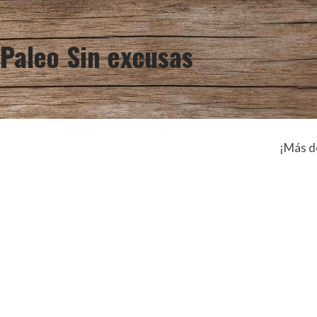
Paleo
Sin excusas
¡Más d