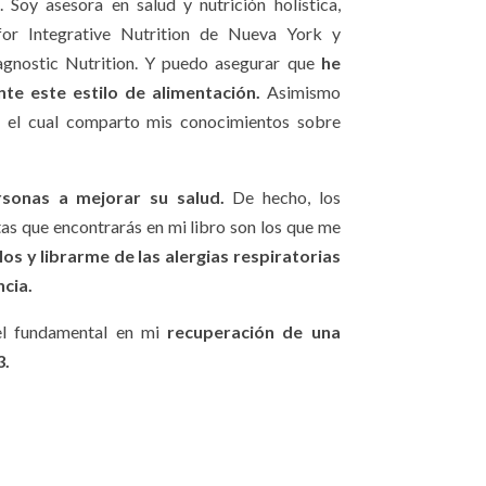
Soy asesora en salud y nutrición holística,
e for Integrative Nutrition de Nueva York y
agnostic Nutrition. Y puedo asegurar que
he
te este estilo de alimentación.
Asimismo
 el cual comparto mis conocimientos sobre
rsonas a mejorar su salud.
De hecho, los
s que encontrarás en mi libro son los que me
los y librarme de las alergias respiratorias
ncia.
el fundamental en mi
recuperación de una
3.