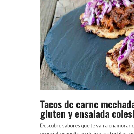
Tacos de carne mechada 
gluten y ensalada cole
Descubre sabores que te van a enamorar c
especial, envuelta en deliciosas tortillas si