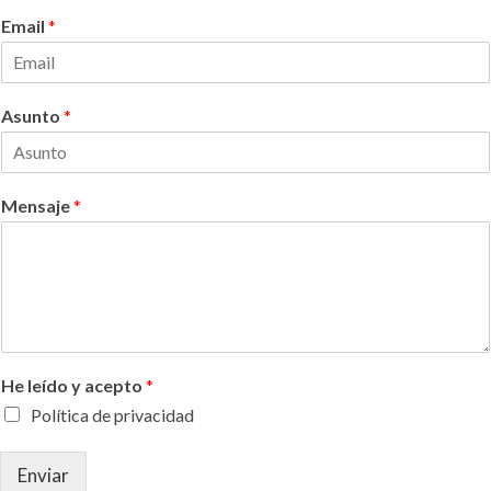
N
A
o
p
Email
*
m
e
b
l
r
l
e
i
d
Asunto
*
o
s
Mensaje
*
He leído y acepto
*
Política de privacidad
Enviar