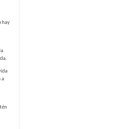
o hay
la
eda.
vida
 a
ntén