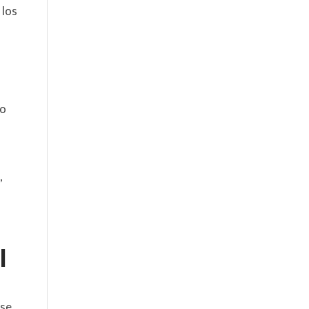
 los
lo
,
l
 se