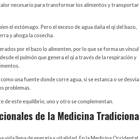
calor necesario para transformar los alimentos y transportar
 bien el estómago. Pero el exceso de agua daña el qi del bazo,
ierra y ahoga la cosecha.
nerados por el bazo lo alimenten, por lo que se forma un víncu
esde el pulmón que genera el qi a través de la respiración y
limentos.
 como una fuente donde corre agua, si se estanca o se desvía
los problemas.
e de este equilibrio, uno y otro se complementan.
ionales de la Medicina Tradiciona
 vida llena de energía y vitalidad. En la Medicina Occidental