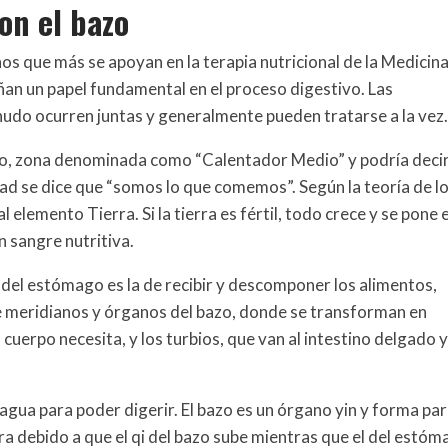
on el bazo
os que más se apoyan en la terapia nutricional de la Medicin
an un papel fundamental en el proceso digestivo. Las
udo ocurren juntas y generalmente pueden tratarse a la vez
erpo, zona denominada como “Calentador Medio” y podría deci
idad se dice que “somos lo que comemos”. Según la teoría de l
lemento Tierra. Si la tierra es fértil, todo crece y se pone 
n sangre nutritiva.
 del estómago es la de recibir y descomponer los alimentos,
e meridianos y órganos del bazo, donde se transforman en
 cuerpo necesita, y los turbios, que van al intestino delgado 
gua para poder digerir. El bazo es un órgano yin y forma par
a debido a que el qi del bazo sube mientras que el del estó