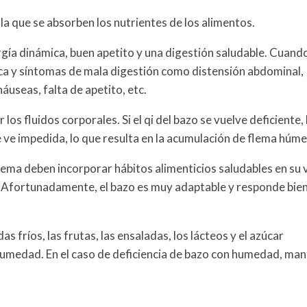
 la que se absorben los nutrientes de los alimentos.
rgía dinámica, buen apetito y una digestión saludable. Cuand
nica y síntomas de mala digestión como distensión abdominal,
áuseas, falta de apetito, etc.
los fluidos corporales. Si el qi del bazo se vuelve deficiente, 
 ve impedida, lo que resulta en la acumulación de flema húm
ema deben incorporar hábitos alimenticios saludables en su 
. Afortunadamente, el bazo es muy adaptable y responde bien
s fríos, las frutas, las ensaladas, los lácteos y el azúcar
humedad. En el caso de deficiencia de bazo con humedad, ma