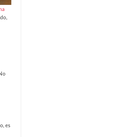
ina
ndo,
 No
o, es