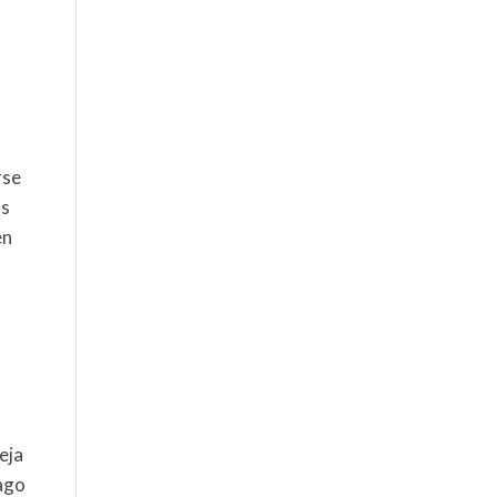
a
.
rse
os
en
y
eja
mago