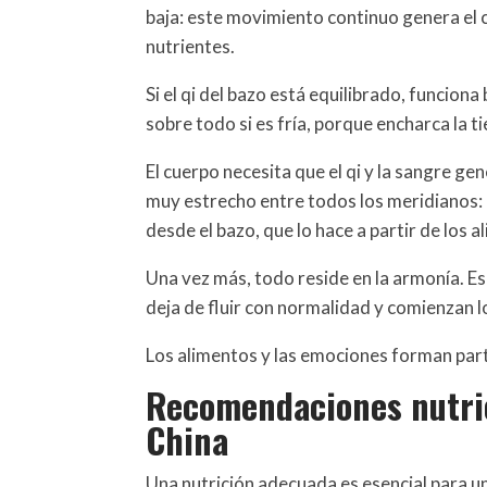
baja: este movimiento continuo genera el 
nutrientes.
Si el qi del bazo está equilibrado, funciona
sobre todo si es fría, porque encharca la t
El cuerpo necesita que el qi y la sangre ge
muy estrecho entre todos los meridianos: d
desde el bazo, que lo hace a partir de los a
Una vez más, todo reside en la armonía. Es
deja de fluir con normalidad y comienzan 
Los alimentos y las emociones forman part
Recomendaciones nutric
China
Una nutrición adecuada es esencial para una