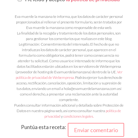
Eva muerde la manzana te informa, que los datos de carácter personal
proporcionados al rellenar el presente formulario, serán tratados por
Eva muerde la manzana como responsable de esta web.
La finalidad de la recogida y tratamiento de los datos personales, son
para gestionar los comentarios que realizas en este blog.
Legitimación: Consentimiento del interesado. El hecho de que no
introduzcas los datos de carácter personal, que aparecen en el
formulario como obligatorios, podrá tener como consecuencia no
atender tu solicitud. Como usuario e interesado te informo que los
datos facilitados estarán ubicados en los servidores de Webempresa
(proveedor de hosting de Evamuerdelamanzana) dentro de la UE.
Ver
política de privacidad de Webempresa.
Podrás ejercer tus derechos de
acceso, rectificación, cancelación, oposición, limitación y supresión de
tus datos, enviando un email a hola@evamuerdelamanzana.com así
como el derecho, a presentar una reclamación ante la autoridad
competente.
Puedes consultar información adicional y detallada sobre Protección de
Datos en nuestra página web, así como consultar nuestra
política de
privacidad
y
condiciones legales.
Puntúa esta receta: