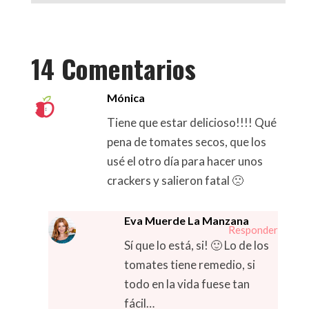
a
T
c
w
e
i
b
t
14 Comentarios
o
t
o
e
Mónica
k
r
Tiene que estar delicioso!!!! Qué
pena de tomates secos, que los
usé el otro día para hacer unos
crackers y salieron fatal 🙁
Eva Muerde La Manzana
Responder
Sí que lo está, si! 🙂 Lo de los
tomates tiene remedio, si
todo en la vida fuese tan
fácil…