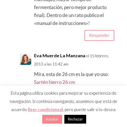
fermentación, pero mejor producto
final). Dentro de un rato publico el
«manual de instrucciones»!
Responder
Eva Muerde La Manzana
el 15 febrero,
2013 a las 11:42 am
Mira, esta de 26 cm es la que yo uso:
Sartén hierro 26 cm
La tienes también de 23 cm:
Sartén
Esta página utiliza cookies para mejorar su experiencia de
hierro 23 cm
pero quizás sea un pelín
navegación. Si continúa navegando, asumimos que está de
pequeña.
acuerdo (
leer condiciones
), pero puede salir si lo desea.
Y de 30 cm:
Sartén hierro 30 cm
Aceptar
Rechazar
Sería cuestión de intentar ahorrar unos