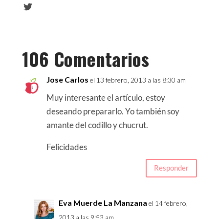
F
a
T
c
w
e
i
106 Comentarios
b
t
o
t
o
e
Jose Carlos
el 13 febrero, 2013 a las 8:30 am
k
r
Muy interesante el artículo, estoy
deseando prepararlo. Yo también soy
amante del codillo y chucrut.
Felicidades
Responder
Eva Muerde La Manzana
el 14 febrero,
2013 a las 9:53 am