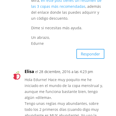
Mira,
en este post tienes un resumen de
las 3 copas más recomendadas
, además
del enlace donde las puedes adquirir y
un código descuento.
Dime si necesitas más ayuda.
Un abrazo,
Edurne
Responder
Elisa
el 28 diciembre, 2016 a las 4:23 pm
Hola Edurne! Hace muy poquito me he
iniciado en el mundo de la copa menstrual y,
aunque me funciona bastante bien, tengo
algún «dilema».
Tengo unas reglas muy abundantes, sobre
todo los 2 primeros días (cuando digo muy
abundante es MUY abundante). Yo uso la