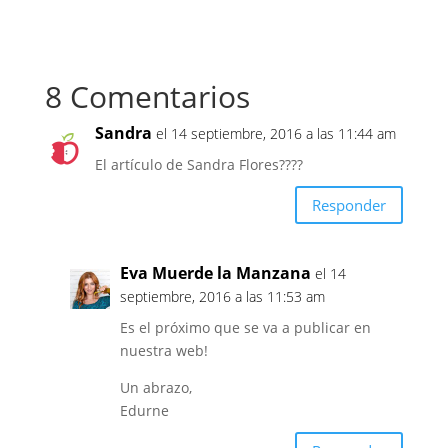
c
i
e
t
b
t
8 Comentarios
o
e
o
r
Sandra
el 14 septiembre, 2016 a las 11:44 am
k
El artículo de Sandra Flores????
Responder
Eva Muerde la Manzana
el 14
septiembre, 2016 a las 11:53 am
Es el próximo que se va a publicar en
nuestra web!
Un abrazo,
Edurne