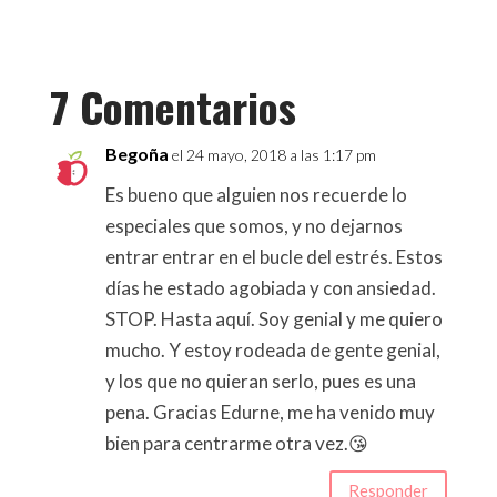
a
T
c
w
e
i
7 Comentarios
b
t
o
t
o
e
Begoña
el 24 mayo, 2018 a las 1:17 pm
k
r
Es bueno que alguien nos recuerde lo
especiales que somos, y no dejarnos
entrar entrar en el bucle del estrés. Estos
días he estado agobiada y con ansiedad.
STOP. Hasta aquí. Soy genial y me quiero
mucho. Y estoy rodeada de gente genial,
y los que no quieran serlo, pues es una
pena. Gracias Edurne, me ha venido muy
bien para centrarme otra vez.😘
Responder