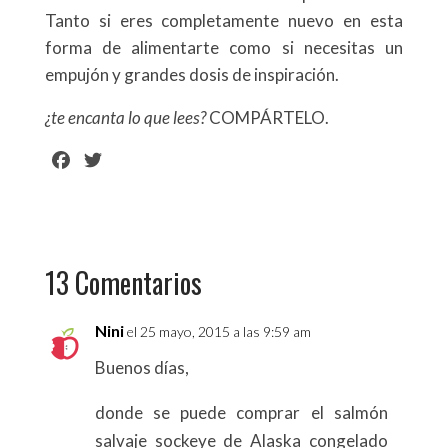
Tanto si eres completamente nuevo en esta
forma de alimentarte como si necesitas un
empujón y grandes dosis de inspiración.
¿te
encanta
lo que lees?
COMPÁRTELO.
F
T
a
w
c
i
e
t
b
t
13 Comentarios
o
e
o
r
k
Nini
el 25 mayo, 2015 a las 9:59 am
Buenos días,
donde se puede comprar el salmón
salvaje sockeye de Alaska congelado