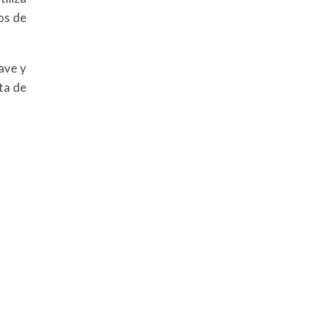
os de
ave y
ta de