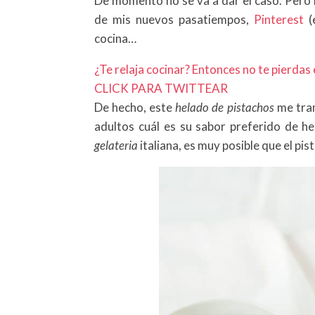
De momento no se va a dar el caso. Pero 
de mis nuevos pasatiempos,
Pinterest
(
cocina…
¿Te relaja cocinar? Entonces no te pierdas
CLICK PARA TWITTEAR
De hecho, este
helado de pistachos
me tran
adultos cuál es su sabor preferido de he
gelateria
italiana, es muy posible que el pi