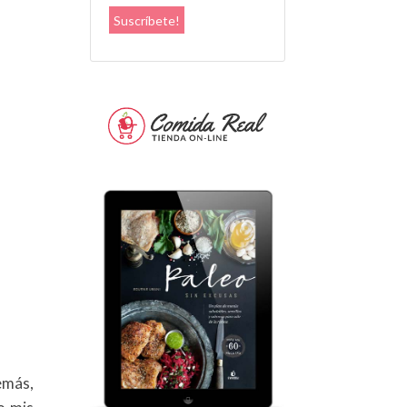
Suscríbete!
emás,