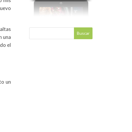
o mis
nuevo
altas
n una
do el
to un