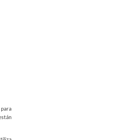
 para
están
tiliza