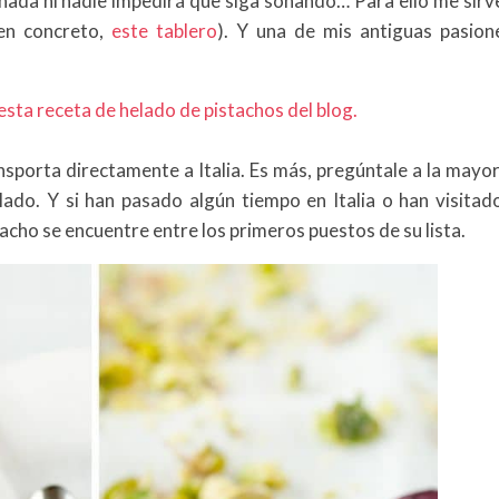
nada ni nadie impedirá que siga soñando… Para ello me sirv
en concreto,
este tablero
). Y una de mis antiguas pasione
 esta receta de helado de pistachos del blog.
sporta directamente a Italia. Es más, pregúntale a la mayor
lado. Y si han pasado algún tiempo en Italia o han visitad
stacho se encuentre entre los primeros puestos de su lista.