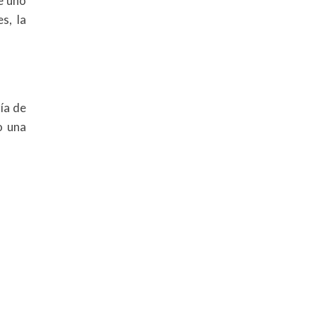
e uno
s, la
ía de
o una