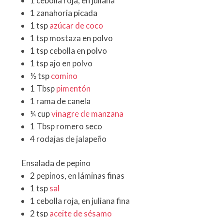
1 cebolla roja, en juliana
1 zanahoria picada
1 tsp
azúcar de coco
1 tsp mostaza en polvo
1 tsp cebolla en polvo
1 tsp ajo en polvo
½ tsp
comino
1 Tbsp
pimentón
1 rama de canela
¼ cup
vinagre de manzana
1 Tbsp romero seco
4 rodajas de jalapeño
Ensalada de pepino
2 pepinos, en láminas finas
1 tsp
sal
1 cebolla roja, en juliana fina
2 tsp
aceite de sésamo