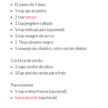
El zumo de 1 lima
¼ tsp ajo en polvo
2 tsp
tamari
1 tsp jengibre rallado
¼ tsp chile picado (opcional)
1 tsp vinagre de arroz
1 Tbsp sésamo negro
1 manojo de cilantro, roto con los dedos
Corteza de cerdo
2 cups aceite de oliva
50 gr piel de cerdo para freír
Para montar
1 tsp crema fresca (opcional)
Salsa picante
(opcional)