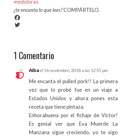
medidoras.
¿te
encanta
lo que lees?
COMPÁRTELO.
F
a
T
c
w
e
i
1 Comentario
b
t
o
t
o
e
Alba
el 16 noviembre, 2018 a las 12:55 pm
k
r
Me encanta el pulled pork!! La primera
vez que lo probé fue en un viaje a
Estados Unidos y ahora pones esta
receta que tiene pintaza.
Enhorabuena por el fichaje de Víctor!
Es genial ver que Eva Muerde La
Manzana sigue creciendo, yo te sigo